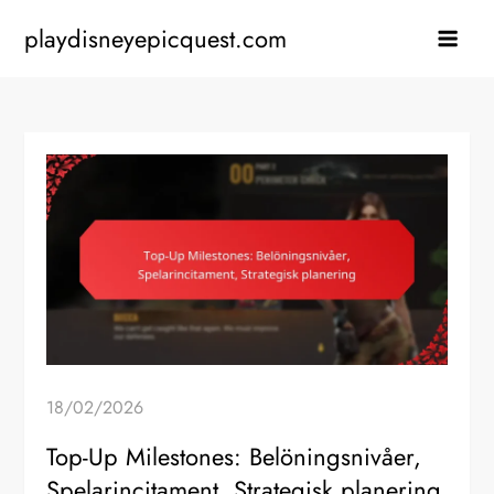
Skip
playdisneyepicquest.com
to
content
18/02/2026
Top-Up Milestones: Belöningsnivåer,
Spelarincitament, Strategisk planering