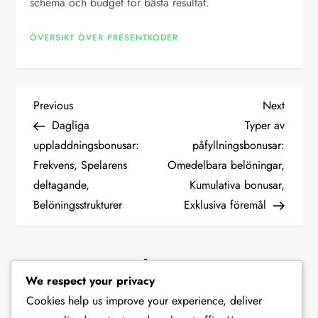
schema och budget för bästa resultat.
ÖVERSIKT ÖVER PRESENTKODER
P
Previous
Next
Previous
Next
Post
Post
Dagliga
Typer av
o
uppladdningsbonusar:
påfyllningsbonusar:
Frekvens, Spelarens
Omedelbara belöningar,
s
deltagande,
Kumulativa bonusar,
t
Belöningsstrukturer
Exklusiva föremål
n
Leave a Reply
a
We respect your privacy
Cookies help us improve your experience, deliver
v
Your email address will not be published.
Required fields