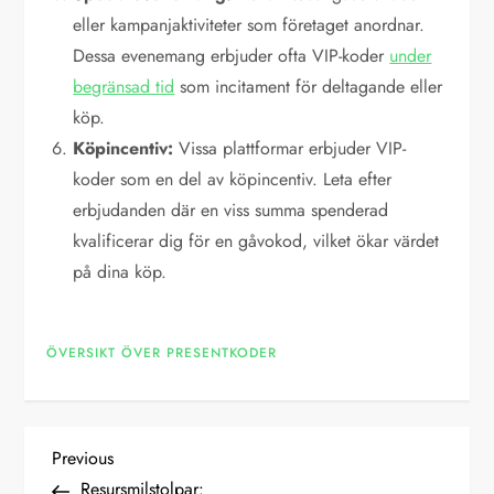
eller kampanjaktiviteter som företaget anordnar.
Dessa evenemang erbjuder ofta VIP-koder
under
begränsad tid
som incitament för deltagande eller
köp.
Köpincentiv:
Vissa plattformar erbjuder VIP-
koder som en del av köpincentiv. Leta efter
erbjudanden där en viss summa spenderad
kvalificerar dig för en gåvokod, vilket ökar värdet
på dina köp.
ÖVERSIKT ÖVER PRESENTKODER
P
Previous
Previous
Post
Resursmilstolpar: