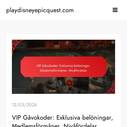
Skip
playdisneyepicquest.com
to
content
12/03/2026
VIP Gåvokoder: Exklusiva belöningar,
Medlemsförmåner, Nivåfördelar