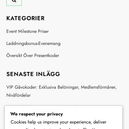
KATEGORIER
Event Milestone Priser
Laddningsbonus-Evenemang
Översikt Över Presentkoder
SENASTE INLÄGG
VIP Gåvokoder: Exklusiva Belöningar, Medlemsförmåner,
Nivåfördelar
Resursmilstolpar: Resurstyper, Insamlingsstrategier,
We respect your privacy
Spelarfördelar
Cookies help us improve your experience, deliver
Referensgåvokoder: Väninbjudningar, Bonusbelöningar,