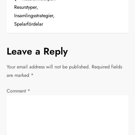
o
Resurstyper,
Insamlingsstrategier,
s
Spelarfördelar
t
n
Leave a Reply
a
Your email address will not be published.
Required fields
v
are marked
*
i
Comment
*
g
a
t