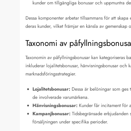
kunder om tillgängliga bonusar och uppmuntra de
Dessa komponenter arbetar tillsammans för att skap
deras kunder, vilket främjar en känsla av gemenskap o
Taxonomi av påfyllningsbonus
Taxonomin av påfyllningsbonusar kan kategoriseras base
inkluderar lojalitetsbonusar, hänvisningsbonusar och ka
marknadsföringsstrategier.
Lojalitetsbonusar:
Dessa är belöningar som ges 
de involverade varumärkena.
Hänvisningsbonusar:
Kunder får incitament för a
Kampanjbonusar:
Tidsbegränsade erbjudanden so
försäljningen under specifika perioder.