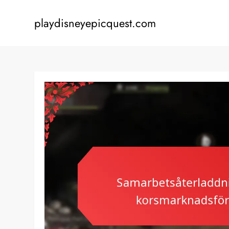
Skip
to
playdisneyepicquest.com
content