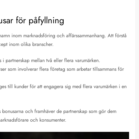
sar för påfyllning
a namn inom marknadsföring och affärssammanhang. Att förstå
ncept inom olika branscher.
i partnerskap mellan två eller flera varumärken.
er som involverar flera företag som arbetar tillsammans för
es till kunder för att engagera sig med flera varumärken i en
hos bonusarna och framhäver de partnerskap som gör dem
d marknadsförare och konsumenter.