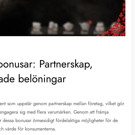
onusar: Partnerskap,
ade belöningar
ment som uppstår genom partnerskap mellan företag, vilket gör
t engagera sig med flera varumärken. Genom att främja
r dessa bonusar ömsesidigt fördelaktiga möjligheter för de
ch värde för konsumenterna.