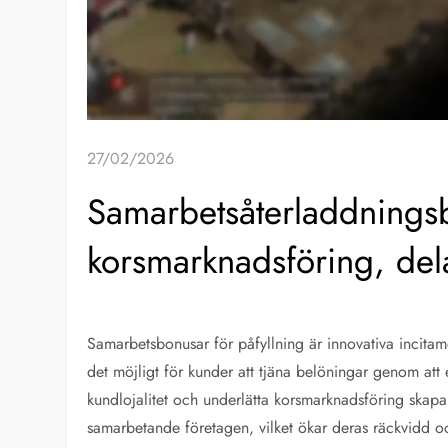
27/02/2026
Samarbetsåterladdningsb
korsmarknadsföring, del
Samarbetsbonusar för påfyllning är innovativa incita
det möjligt för kunder att tjäna belöningar genom at
kundlojalitet och underlätta korsmarknadsföring skapa
samarbetande företagen, vilket ökar deras räckvidd o