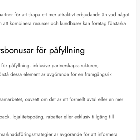
partner för att skapa ett mer attraktivt erbjudande än vad något
 att kombinera resurser och kundbaser kan företag förstärka
bonusar för påfyllning
ör påfyllning, inklusive partnerskapsstrukturen,
örstå dessa element är avgörande för en framgångsrik
samarbetet, oavsett om det är ett formellt avtal eller en mer
k, lojalitetspoäng, rabatter eller exklusiv tillgång till
arknadsföringsstrategier är avgörande för att informera