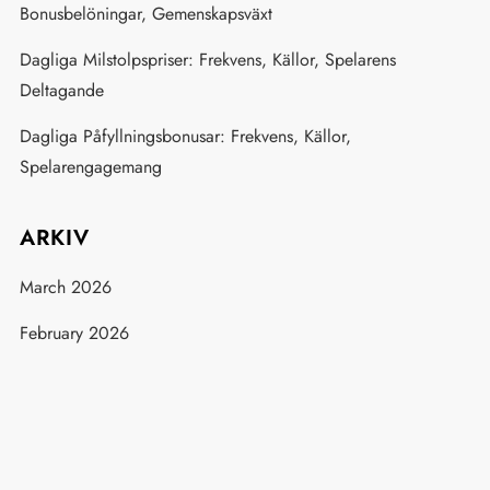
Bonusbelöningar, Gemenskapsväxt
Dagliga Milstolpspriser: Frekvens, Källor, Spelarens
Deltagande
Dagliga Påfyllningsbonusar: Frekvens, Källor,
Spelarengagemang
ARKIV
March 2026
February 2026