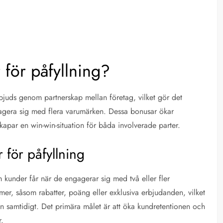
för påfyllning?
bjuds genom partnerskap mellan företag, vilket gör det
gagera sig med flera varumärken. Dessa bonusar ökar
skapar en win-win-situation för båda involverade parter.
 för påfyllning
 kunder får när de engagerar sig med två eller fler
er, såsom rabatter, poäng eller exklusiva erbjudanden, vilket
n samtidigt. Det primära målet är att öka kundretentionen och
r.