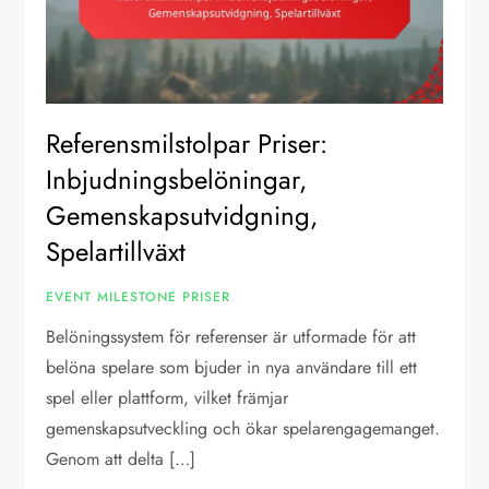
Referensmilstolpar Priser:
Inbjudningsbelöningar,
Gemenskapsutvidgning,
Spelartillväxt
EVENT MILESTONE PRISER
Belöningssystem för referenser är utformade för att
belöna spelare som bjuder in nya användare till ett
spel eller plattform, vilket främjar
gemenskapsutveckling och ökar spelarengagemanget.
Genom att delta […]