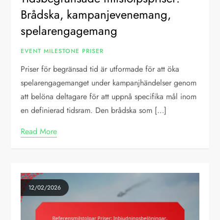
Brådska, kampanjevenemang,
spelarengagemang
EVENT MILESTONE PRISER
Priser för begränsad tid är utformade för att öka
spelarengagemanget under kampanjhändelser genom
att belöna deltagare för att uppnå specifika mål inom
en definierad tidsram. Den brådska som […]
Read More
12/02/2026