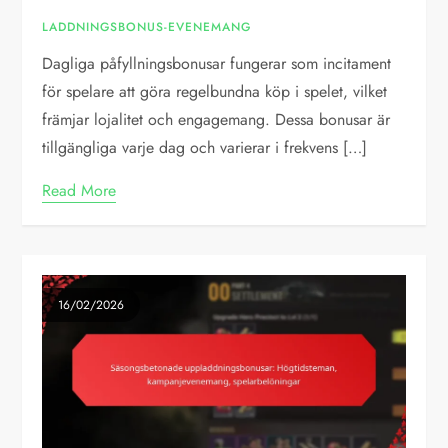
LADDNINGSBONUS-EVENEMANG
Dagliga påfyllningsbonusar fungerar som incitament
för spelare att göra regelbundna köp i spelet, vilket
främjar lojalitet och engagemang. Dessa bonusar är
tillgängliga varje dag och varierar i frekvens […]
Read More
16/02/2026