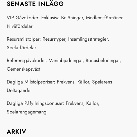
SENASTE INLÄGG
n
VIP Gåvokoder: Exklusiva Belöningar, Medlemsförmåner,
Nivåfördelar
Resursmilstolpar: Resurstyper, Insamlingsstrategier,
Spelarfördelar
Referensgåvokoder: Väninbjudningar, Bonusbelöningar,
Gemenskapsväxt
Dagliga Milstolpspriser: Frekvens, Källor, Spelarens
Deltagande
Dagliga Påfyllningsbonusar: Frekvens, Källor,
Spelarengagemang
ARKIV