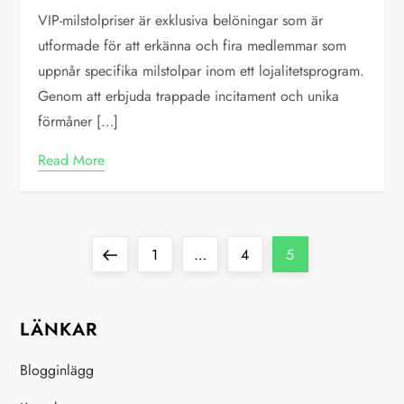
VIP-milstolpriser är exklusiva belöningar som är
utformade för att erkänna och fira medlemmar som
uppnår specifika milstolpar inom ett lojalitetsprogram.
Genom att erbjuda trappade incitament och unika
förmåner […]
Read More
P
Previous
Page
Page
Page
1
…
4
5
o
page
LÄNKAR
s
Blogginlägg
t