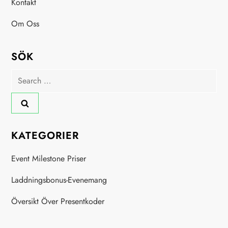
Kontakt
s
Om Oss
p
a
SÖK
Search
g
for:
i
n
KATEGORIER
a
Event Milestone Priser
t
Laddningsbonus-Evenemang
i
Översikt Över Presentkoder
o