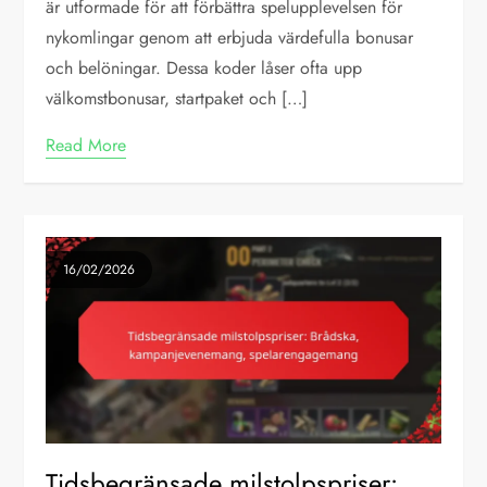
är utformade för att förbättra spelupplevelsen för
nykomlingar genom att erbjuda värdefulla bonusar
och belöningar. Dessa koder låser ofta upp
välkomstbonusar, startpaket och […]
Read More
16/02/2026
Tidsbegränsade milstolpspriser: